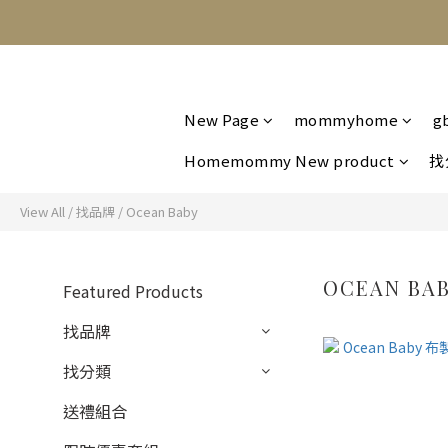
New Page
mommyhome
g
Homemommy New product
找
View All
/
找品牌
/
Ocean Baby
OCEAN BA
Featured Products
找品牌
找分類
送禮組合