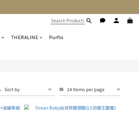
THERALINE
Purflo
Sort by
24 Items per page