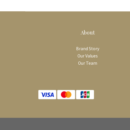
About
Brand Story
Our Values
Our Team