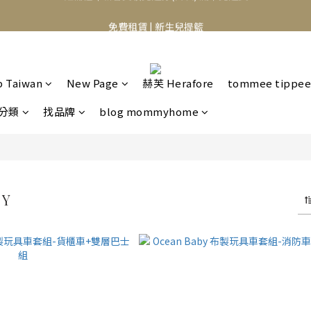
⭐️異膚救星 10天體驗活動⭐️
免費租賃 | 新生兒提籃
⭐️異膚救星 10天體驗活動⭐️
b Taiwan
New Page
赫芙 Herafore
tommee tippee
分類
找品牌
blog mommyhome
BY