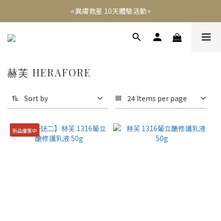
⭐️異膚救星 10天體驗活動⭐️
⭐️異膚救星 10天體驗活動⭐️
註冊禮｜新會員領免運券(首次) 滿千免運費
免費租賃 | 新生兒提籃
赫芙 HERAFORE
⭐️異膚救星 10天體驗活動⭐️
Sort by
24 Items per page
新品優惠中