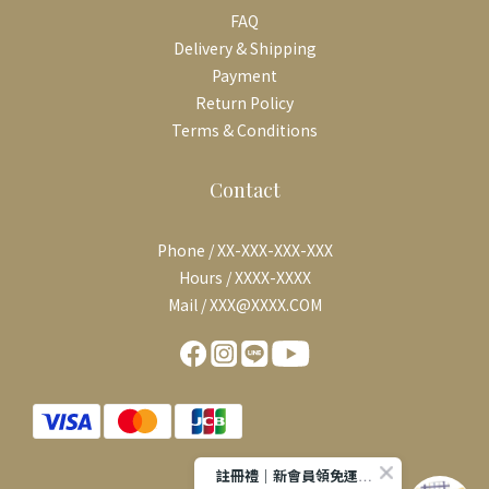
FAQ
Delivery & Shipping
Payment
Return Policy
Terms & Conditions
Contact
Phone / XX-XXX-XXX-XXX
Hours / XXXX-XXXX
Mail / XXX@XXXX.COM
註冊禮｜新會員領免運券 滿千免運費