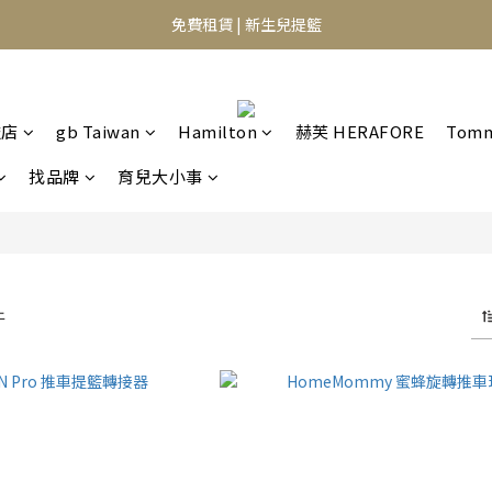
⭐️異膚救星 10天體驗活動⭐️
免費租賃 | 新生兒提籃
⭐️異膚救星 10天體驗活動⭐️
艦店
gb Taiwan
Hamilton
赫芙 HERAFORE
Tomm
找品牌
育兒大小事
件