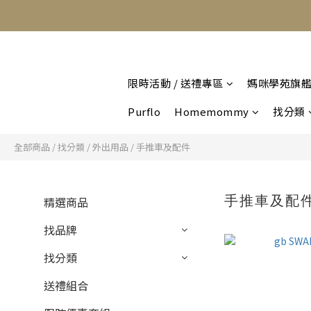
限時活動 / 送禮專區
媽咪學苑旗
Purflo
Homemommy
找分類
全部商品
/
找分類
/
外出用品
/
手推車及配件
手推車及配
精選商品
找品牌
找分類
送禮組合