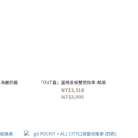
轉掛勾-海嚴奶蓋
「OUT露」蛋捲桌板雙煞拖車-酷黑
NT$3,518
NT$3,999