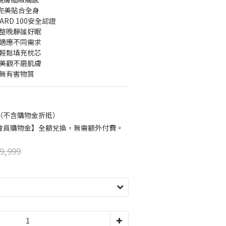
，完美貼合全身
NDARD 100安全認證
，整晚靜謐好眠
，適應不同需求
，輕鬆填充枕芯
，美觀不磨肌膚
亦無有害物質
（不含購物金折抵）
會員購物金】全額兌換，無需額外付費。
9,999