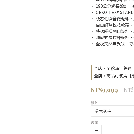
· 190公分超長設計
· OEKO-TEX® STA
· 枕芯低噪音微粒珠
· 自由調整枕芯軟硬
· 特殊隧道開口設計
· 隱藏式長拉鍊設計
· 全枕天然無異味，
全店，全館滿千免運
全店，商品可使用【
NT$9,999
NT$
顏色
數量