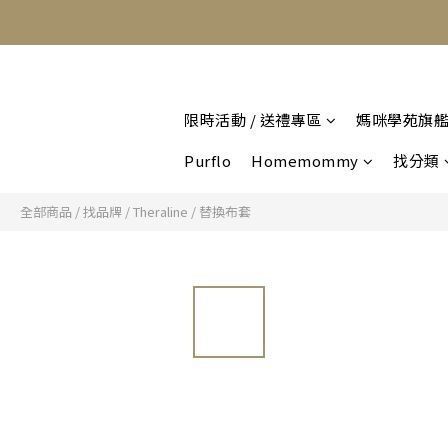
限時活動 / 送禮專區
媽咪學苑旗
Purflo
Homemommy
找分類
全部商品
/
找品牌
/
Theraline
/
替換布套