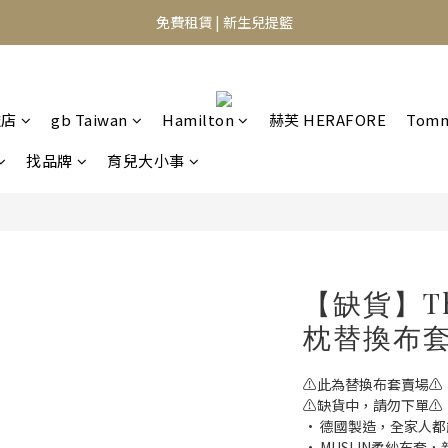
⭐️異膚救星 10天體驗活動⭐️
免費租賃 | 新生兒提籃
⭐️異膚救星 10天體驗活動⭐️
艦店
gb Taiwan
Hamilton
赫芙 HERAFORE
Tomm
找品牌
育兒大小事
【缺貨】Th
枕替換布套
⚠️此為替換布套賣場⚠️
⚠️缺貨中，請勿下單⚠️
· 德國製造，全家人
· MUSLIN柔紗布套