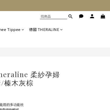
立即購買
ee Tippee
德國 THERALINE
eraline 柔紗孕婦
/榛木灰棕
都能用的多功能枕
，親膚細緻觸感