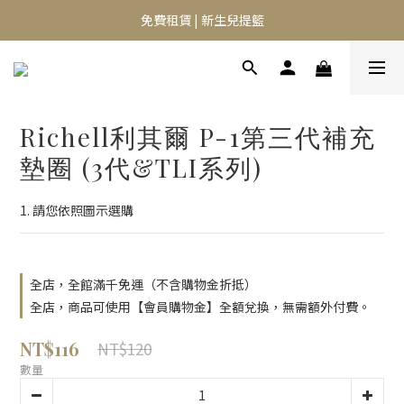
⭐️異膚救星 10天體驗活動⭐️
免費租賃 | 新生兒提籃
⭐️異膚救星 10天體驗活動⭐️
Richell利其爾 P-1第三代補充
墊圈 (3代&TLI系列)
1. 請您依照圖示選購
全店，全館滿千免運（不含購物金折抵）
全店，商品可使用【會員購物金】全額兌換，無需額外付費。
NT$116
NT$120
數量