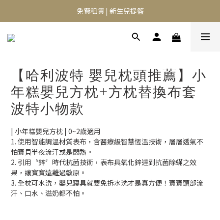
⭐️異膚救星 10天體驗活動⭐️
免費租賃 | 新生兒提籃
⭐️異膚救星 10天體驗活動⭐️
【哈利波特 嬰兒枕頭推薦】小
年糕嬰兒方枕+方枕替換布套
波特小物款
| 小年糕嬰兒方枕 | 0~2歲適用 
1. 使用智能調溫材質表布，含醫療級智慧恆溫技術，層層透氣不
怕寶貝半夜流汗或是悶熱。
2. 引用〝鋅〞時代抗菌技術，表布具氧化鋅達到抗菌除蟎之效
果，讓寶寶遠離過敏原。
3. 全枕可水洗，嬰兒寢具就要免拆水洗才是真方便！寶寶頭部流
汗、口水、溢奶都不怕。