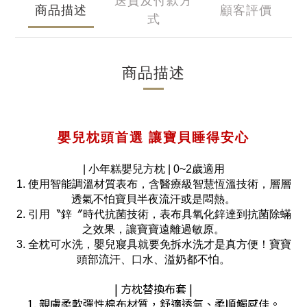
送貨及付款方
商品描述
顧客評價
式
商品描述
嬰兒枕頭首選 讓寶貝睡得安心
| 小年糕嬰兒方枕 | 0~2歲適用
1. 使用智能調溫材質表布，含醫療級智慧恆溫技術，層層
透氣不怕寶貝半夜流汗或是悶熱。
2. 引用〝鋅〞時代抗菌技術，表布具氧化鋅達到抗菌除蟎
之效果，讓寶寶遠離過敏原。
3. 全枕可水洗，嬰兒寢具就要免拆水洗才是真方便！寶寶
頭部流汗、口水、溢奶都不怕。
| 方枕替換布套 |
1. 親膚柔軟彈性棉布材質，舒適透氣、柔順觸感佳。