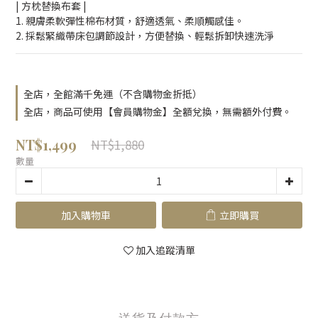
| 方枕替換布套 | 
1. 親膚柔軟彈性棉布材質，舒適透氣、柔順觸感佳。
2. 採鬆緊織帶床包調節設計，方便替換、輕鬆拆卸快速洗淨
全店，全館滿千免運（不含購物金折抵）
全店，商品可使用【會員購物金】全額兌換，無需額外付費。
NT$1,499
NT$1,880
數量
加入購物車
立即購買
加入追蹤清單