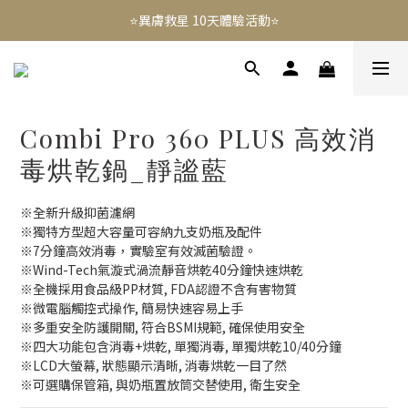
⭐️異膚救星 10天體驗活動⭐️
⭐️異膚救星 10天體驗活動⭐️
註冊禮｜新會員領免運券(首次) 滿千免運費
免費租賃 | 新生兒提籃
Combi Pro 360 PLUS 高效消
⭐️異膚救星 10天體驗活動⭐️
毒烘乾鍋_靜謐藍
※全新升級抑菌濾網
※獨特方型超大容量可容納九支奶瓶及配件
※7分鐘高效消毒，實驗室有效滅菌驗證。
※Wind-Tech氣漩式渦流靜音烘乾40分鐘快速烘乾
※全機採用食品級PP材質, FDA認證不含有害物質
※微電腦觸控式操作, 簡易快速容易上手
※多重安全防護開關, 符合BSMI規範, 確保使用安全
※四大功能包含消毒+烘乾, 單獨消毒, 單獨烘乾10/40分鐘
※LCD大螢幕, 狀態顯示清晰, 消毒烘乾一目了然
※可選購保管箱, 與奶瓶置放筒交替使用, 衛生安全