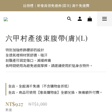
註冊禮｜新會員領免運券(首次) 滿千免運費
⭐️異膚救星 10天體驗活動⭐️
免費租賃 | 新生兒提籃
⭐️異膚救星 10天體驗活動⭐️
六甲村產後束腹帶(膚)(L)
特別加強修飾腰部的設計
全透氣裡棉材質舒適、吸汗
剖腹產可固定傷口、減緩疼痛
長時間使用為避免過度摩擦，請建議使用於貼身衣物外。
全店，全館滿千免運（不含購物金折抵）
全店，商品可使用【會員購物金】全額兌換，無需額外付費。
NT$927
NT$1,080
數量