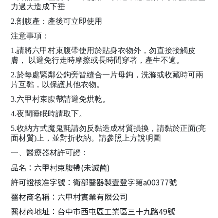
力過大造成下垂
2.剖腹產：產後可立即使用
注意事項：
1.請將六甲村束腹帶使用於貼身衣物外，勿直接接觸皮
膚， 以避免行走時摩擦或長時間穿著，產生不適。
2.於每處緊鄰公鉤旁皆縫合一片母鉤，洗滌或收藏時可兩
片互黏，以保護其他衣物。
3.六甲村束腹帶請避免烘乾。
4.夜間睡眠時請取下。
5.收納方式魔鬼氈請勿反黏造成材質損換，請黏於正面(亮
面材質)上，並對折收納。請參照上方說明圖
一、醫療器材許可證：
品名：六甲村束腹帶(未滅菌)
許可證核准字號：衛部醫器製壹登字第a00377號
醫材商名稱：六甲村實業有限公司
醫材商地址：台中市西屯區工業區三十九路49號