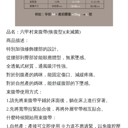
品名：六甲村束腹帶(恢復型)(未滅菌)
商品描述：
特別加強修飾腰部的設計。
從腰部到臀部皆能順應體型，無累墜感。
全透氣式材質，通風吸汗性強。
對於剖腹產的媽咪，能固定傷口、減緩疼痛。
對於自然產的媽咪，能舒緩腹部的下墜感。
束腹帶使用方式：
1.請先將束腹帶平鋪於床面後，躺在床上進行穿著。
2.先將寬帶拉緊貼合後，再將外層窄帶相互貼合。
什麼時候開始用束腹帶：
1.自然產：產後可立即使用 ※力道不應過緊，以免腹腔壓