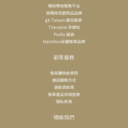
媽咪學苑衛教平台
適度使用。建議將安撫奶嘴作為安撫與睡眠輔助工具，而非取代哺
赫媽咪母嬰用品品牌
乳的方式。只要掌握使用時機，安撫奶嘴可以與母乳哺育並行，幫
gb Taiwan 嬰兒推車
助寶寶與父母都更加安心。 選擇合適的安撫奶嘴● 選擇輕盈、符合
Theraline 孕婦枕
矯正標準、不含BPA的安撫奶嘴，外觀和觸感與乳房相似的。 ● 有
Purflo 寢具
對稱圓柱形奶嘴的安撫奶嘴，可以幫助寶寶的舌頭抬起並拱起，就
Hamilton荷蘭推車品牌
像母乳喂養時一樣。 ● 確認安撫奶嘴的尺寸適合寶寶的年齡。 ●
有通風孔的護罩有助於空氣流通，減少皮膚刺激。 ● 一體式安撫奶
顧客服務
嘴易清洗、不易破損，無造成窒息危險的小零件。 Tips 在母乳哺育
中安全使用安撫奶嘴1. 等待哺乳穩定後再使用只有在母乳哺育完全
建立後，才能給寶寶使用安撫奶嘴，並建議僅用於幫助寶寶2. 不要
會員購物金使用
取代餵奶務必注意寶寶的餵奶訊號，先讓寶寶吃飽奶後再使用安撫
運送服務方式
奶嘴，安撫奶嘴不能3. 先給寶寶溫暖安慰在使用餵奶通常是最自
退換貨政策
然、最有效的安慰方式，安撫奶嘴只是輔助。在使用安撫奶嘴前，
推車產品保固登錄
可先抱抱寶寶、輕輕搖晃、唱歌或肌膚接觸4. 尊重寶寶意願千萬不
隱私政策
要強迫寶寶使用安撫奶嘴，讓寶寶自由選擇最舒適的方式。5. 遇到
疑慮請諮詢專業人士或LINE客服 >> Tommee tippee 安撫奶嘴系
聯絡我們
列 Q: 哺乳時，什麼時候可以讓寶寶用安撫奶嘴？ 如果你正在母乳哺