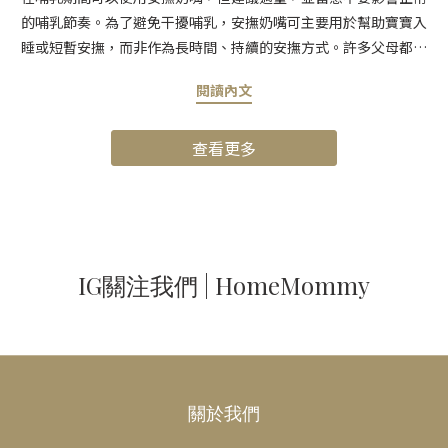
的哺乳節奏。為了避免干擾哺乳，安撫奶嘴可主要用於幫助寶寶入
睡或短暫安撫，而非作為長時間、持續的安撫方式。許多父母都會
擔心，安撫奶嘴是否會影響哺乳。事實上，只要使用方式得當，安
閱讀內文
撫奶嘴並不一定會妨礙成功的母乳哺育。關鍵在於觀察寶寶的需
求，並維持規律的餵奶習慣。當寶寶需要額外的安慰與安全感，安
查看更多
撫奶嘴正好能在這個時刻派上用場。只要正確使用，安撫奶嘴可以
安全地幫助寶寶安定情緒，不會影響乳量或哺乳規律。 本文將分享
一些實用的小建議，協助您在哺乳期間適當使用安撫奶嘴，幫助您
為自己與寶寶做出最安心的選擇。 母乳哺育的好處了解母乳哺育的
優點，有助於您評估是否適合自己的家庭。對寶寶而言，母乳提供
完整且均衡的營養，有助於提升免疫力，並支持健康成長與發育。
IG關注我們 | HomeMommy
對父母而言，母乳哺育既方便又經濟，同時也有助於降低產後情緒
低落的風險，並加深與寶寶之間的親密連結。 認識安撫奶嘴安撫奶
嘴是一種讓寶寶吸吮的小型乳頭狀用品，能滿足寶寶天生的吸吮反
射，帶來安全感與安定情緒。在兩次餵奶之間，或寶寶因腸絞痛、
情緒不安而哭鬧時，安撫奶嘴能提供額外的安撫效果，讓寶寶更快
關於我們
平靜下來。對忙碌的父母來說，也能在確保寶寶被安撫的同時，安
心處理日常事務。 使用安撫奶嘴會影響哺乳嗎？安撫奶嘴確實需要