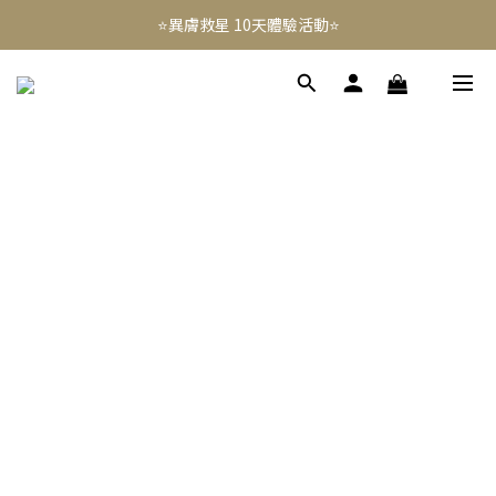
⭐️異膚救星 10天體驗活動⭐️
⭐️異膚救星 10天體驗活動⭐️
註冊禮｜新會員領免運券(首次) 滿千免運費
免費租賃 | 新生兒提籃
⭐️異膚救星 10天體驗活動⭐️