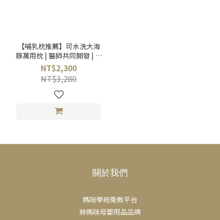
【哺乳枕推薦】可水洗大海
豚萬用枕 | 醫師共同開發 | 懷
孕至產後哺乳適用
NT$2,300
NT$3,280
關於我們
媽咪學苑衛教平台
赫媽咪母嬰用品品牌