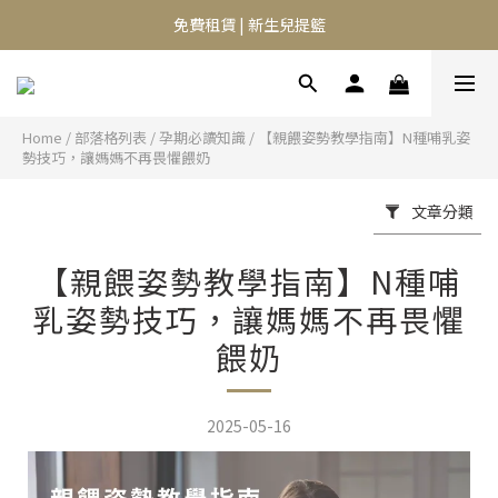
⭐️異膚救星 10天體驗活動⭐️
免費租賃 | 新生兒提籃
⭐️異膚救星 10天體驗活動⭐️
Home
/
部落格列表
/
孕期必讀知識
/
【親餵姿勢教學指南】N種哺乳姿
勢技巧，讓媽媽不再畏懼餵奶
文章分類
【親餵姿勢教學指南】N種哺
乳姿勢技巧，讓媽媽不再畏懼
餵奶
2025-05-16