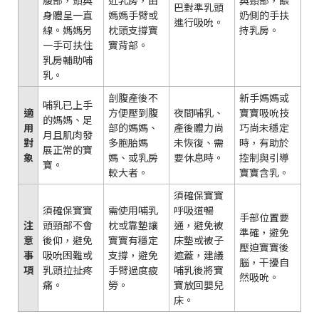
巴對準乳頭
身體呈一直
媽媽手臂或
奶側的手扶
進行吸吮。
線。媽媽另
枕頭支撐寶
持乳房。
一手可扶住
寶背部。
乳房輔助哺
乳。
剖腹產後不
新手媽媽或
哺乳已上手
適
方便壓到腹
夜間哺乳、
寶寶吸吮技
的媽媽、足
用
部的媽媽、
產後體力尚
巧尚未穩定
月且肌肉發
對
多胞胎媽
未恢復、需
時，有助於
展正常的寶
象
媽、或乳房
要休息時。
控制與引導
寶。
較大者。
寶寶含乳。
須確保寶寶
須確保寶寶
需使用哺乳
呼吸道暢
手部位置要
注
頭頸部不會
枕或靠墊讓
通，避免被
準確，避免
意
後仰，避免
寶寶有穩定
床墊或被子
壓迫寶寶後
事
吸吮困難或
支撐，避免
遮蓋，建議
腦，干擾自
項
乳頭拉扯疼
手臂過度疲
哺乳後將寶
然吸吮。
痛。
勞。
寶放回嬰兒
床。