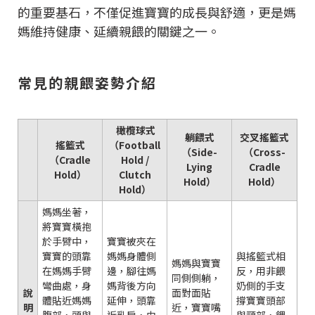
的重要基石，不僅促進寶寶的成長與舒適，更是媽
媽維持健康、延續親餵的關鍵之一。
常見的親餵姿勢介紹
橄欖球式
躺餵式
交叉搖籃式
搖籃式
（Football
（Side-
（Cross-
（Cradle
Hold /
Lying
Cradle
Hold）
Clutch
Hold）
Hold）
Hold）
媽媽坐著，
將寶寶橫抱
於手臂中，
寶寶被夾在
寶寶的頭靠
媽媽身體側
與搖籃式相
媽媽與寶寶
在媽媽手臂
邊，腳往媽
反，用非餵
同側側躺，
彎曲處，身
媽背後方向
奶側的手支
說
面對面貼
體貼近媽媽
延伸，頭靠
撐寶寶頭部
明
近，寶寶嘴
腹部，頭與
近乳房，由
與頸部，餵