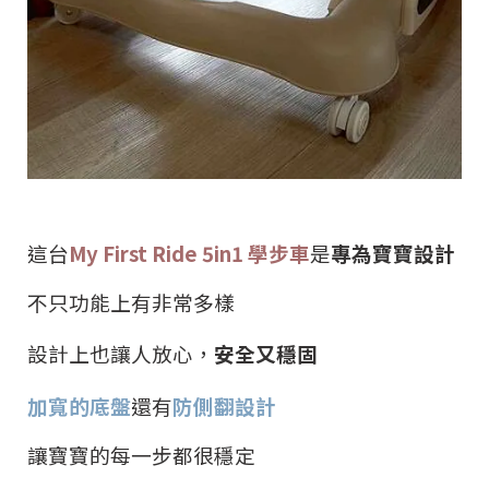
這台
My First Ride 5in1
學步車
是
專為寶寶設計
不只功能上有非常多樣
設計上也讓人放心，
安全又穩固
加寬的底盤
還有
防側翻設計
讓寶寶的每一步都很穩定