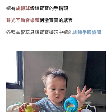
還有
旋轉球
鍛鍊寶寶的手指頭
聲光互動音樂盤
刺激寶寶的感官
各種益智玩具讓寶寶遊玩中還能
訓練手眼協調