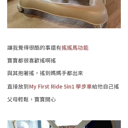
讓我覺得很酷的事還有
搖搖馬功能
寶寶都很喜歡搖啊搖
與其抱著搖，搖到媽媽手都出來
直接放到
My First Ride 5in1
學步車
給他自己搖
父母輕鬆，寶寶開心