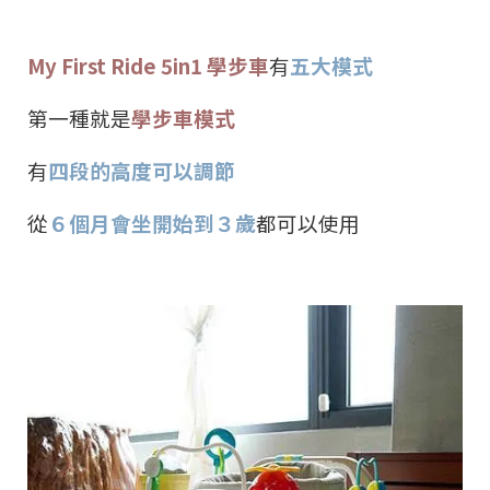
My First Ride 5in1
學步車
有
五大模式
第一種就是
學步車模式
有
四段的高度可以調節
從
６個月會坐開始到３歲
都可以使用