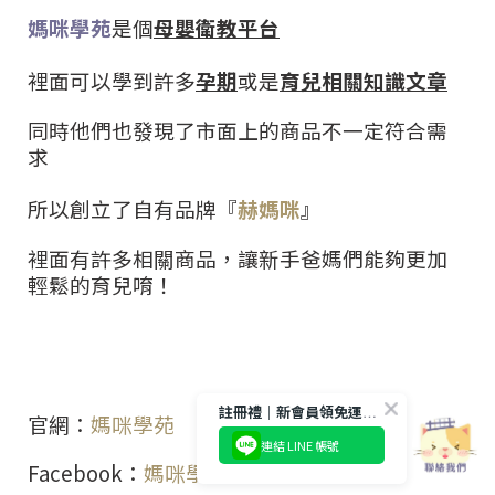
媽咪學苑
是個
母嬰衛教平台
裡面可以學到許多
孕期
或是
育兒相關知識文章
同時他們也發現了市面上的商品不一定符合需
求
所以創立了自有品牌『
赫媽咪
』
裡面有許多相關商品，讓新手爸媽們能夠更加
輕鬆的育兒唷！
註冊禮｜新會員領免運券 滿千免運費
官網：
媽咪學苑
連結 LINE 帳號
Facebook
：
媽咪學苑