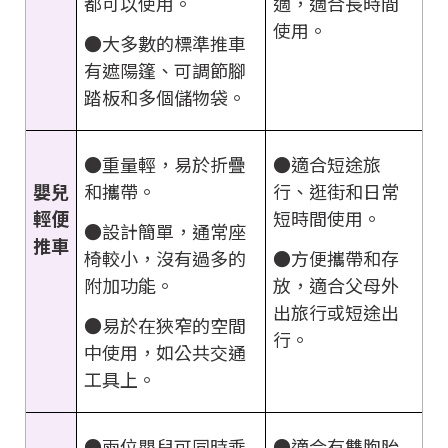
都可以使用。
適，適合長時間
使用。
●大多數的標準推車
有遮陽篷、可調節腳
踏板和多個儲物袋。
●重量輕，易於折疊
●適合短途旅
和攜帶。
行、逛街和日常
嬰兒
短時間使用。
輕便
●設計簡單，通常座
推車
椅較小，沒有過多的
●方便攜帶和存
附加功能。
放，適合父母外
出旅行或短途出
●易於在狹窄的空間
行。
中使用，如公共交通
工具上。
●兩位嬰兒可同時乘
●適合有雙胞胎