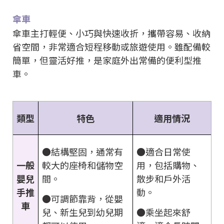
傘車
傘車主打輕便、小巧與快速收折，攜帶容易、收納
省空間，非常適合短程移動或旅遊使用。雖配備較
簡單，但靈活好推，是家庭外出常備的便利型推
車。
類型
特色
適用情況
●結構堅固，通常有
●適合日常使
較大的座椅和儲物空
用，包括購物、
一般
間。
散步和戶外活
嬰兒
動。
手推
●可調節靠背，從嬰
車
兒、新生兒到幼兒期
●乘坐起來舒