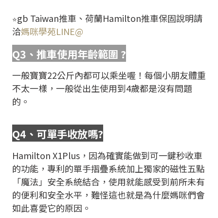
gb Taiwan推車、荷蘭Hamilton推車保固說明請
⭐
洽
媽咪學苑LINE@
Q3
、推車使用年齡範圍
?
一般寶寶22公斤內都可以乘坐喔！每個小朋友體重
不太一樣，一般從出生使用到4歲都是沒有問題
的。
Q4
、可單手收放嗎
?
Hamilton X1Plus，因為確實能做到可一鍵秒收車
的功能，專利的單手摺疊系統加上獨家的磁性五點
「魔法」安全系統結合，使用就能感受到前所未有
的便利和安全水平，難怪這也就是為什麼媽咪們會
如此喜愛它的原因。