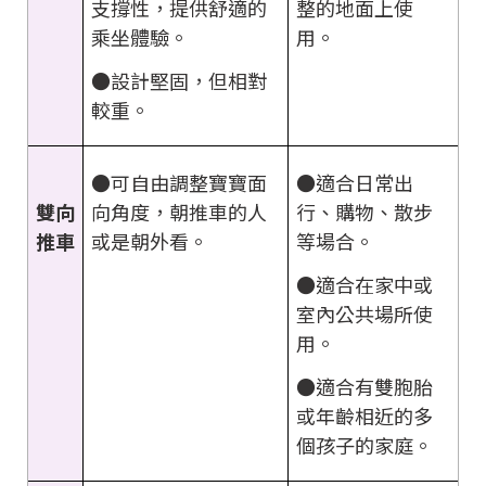
支撐性，提供舒適的
整的地面上使
乘坐體驗。
用。
●設計堅固，但相對
較重。
●可自由調整寶寶面
●適合日常出
向角度，朝推車的人
行、購物、散步
雙向
或是朝外看。
等場合。
推車
●適合在家中或
室內公共場所使
用。
●適合有雙胞胎
或年齡相近的多
個孩子的家庭。