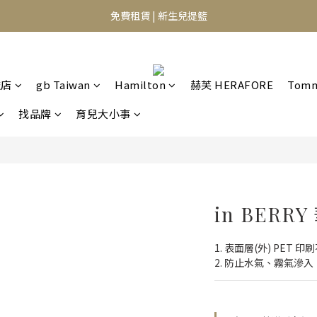
⭐️異膚救星 10天體驗活動⭐️
免費租賃 | 新生兒提籃
⭐️異膚救星 10天體驗活動⭐️
艦店
gb Taiwan
Hamilton
赫芙 HERAFORE
Tomm
找品牌
育兒大小事
in BER
1. 表面層(外) PET 
2. 防止水氣、霧氣滲入