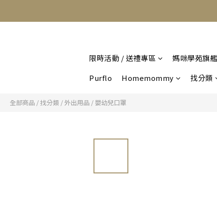
限時活動 / 送禮專區
媽咪學苑旗
Purflo
Homemommy
找分類
全部商品
/
找分類
/
外出用品
/
嬰幼兒口罩