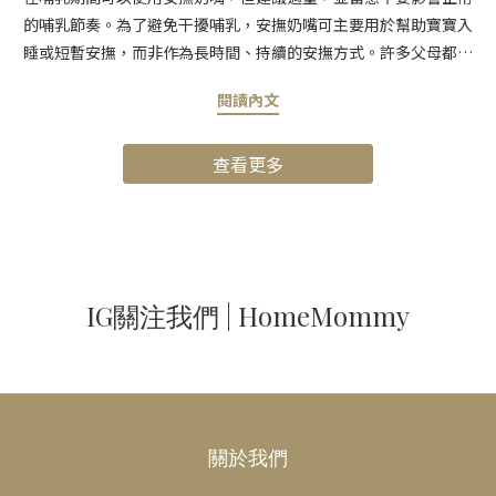
的哺乳節奏。為了避免干擾哺乳，安撫奶嘴可主要用於幫助寶寶入
睡或短暫安撫，而非作為長時間、持續的安撫方式。許多父母都會
擔心，安撫奶嘴是否會影響哺乳。事實上，只要使用方式得當，安
閱讀內文
撫奶嘴並不一定會妨礙成功的母乳哺育。關鍵在於觀察寶寶的需
求，並維持規律的餵奶習慣。當寶寶需要額外的安慰與安全感，安
查看更多
撫奶嘴正好能在這個時刻派上用場。只要正確使用，安撫奶嘴可以
安全地幫助寶寶安定情緒，不會影響乳量或哺乳規律。 本文將分享
一些實用的小建議，協助您在哺乳期間適當使用安撫奶嘴，幫助您
為自己與寶寶做出最安心的選擇。 母乳哺育的好處了解母乳哺育的
優點，有助於您評估是否適合自己的家庭。對寶寶而言，母乳提供
完整且均衡的營養，有助於提升免疫力，並支持健康成長與發育。
IG關注我們 | HomeMommy
對父母而言，母乳哺育既方便又經濟，同時也有助於降低產後情緒
低落的風險，並加深與寶寶之間的親密連結。 認識安撫奶嘴安撫奶
嘴是一種讓寶寶吸吮的小型乳頭狀用品，能滿足寶寶天生的吸吮反
射，帶來安全感與安定情緒。在兩次餵奶之間，或寶寶因腸絞痛、
情緒不安而哭鬧時，安撫奶嘴能提供額外的安撫效果，讓寶寶更快
關於我們
平靜下來。對忙碌的父母來說，也能在確保寶寶被安撫的同時，安
心處理日常事務。 使用安撫奶嘴會影響哺乳嗎？安撫奶嘴確實需要