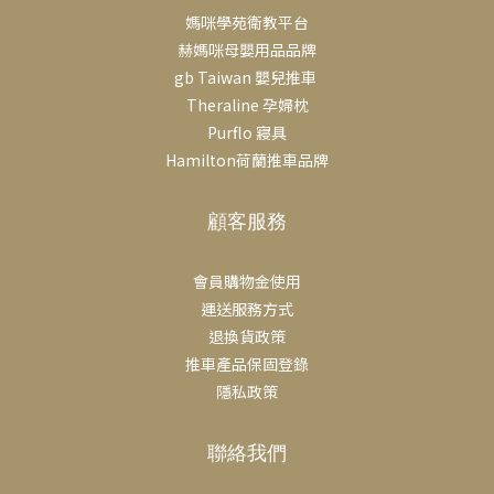
媽咪學苑衛教平台
適度使用。建議將安撫奶嘴作為安撫與睡眠輔助工具，而非取代哺
赫媽咪母嬰用品品牌
乳的方式。只要掌握使用時機，安撫奶嘴可以與母乳哺育並行，幫
gb Taiwan 嬰兒推車
助寶寶與父母都更加安心。 選擇合適的安撫奶嘴● 選擇輕盈、符合
Theraline 孕婦枕
矯正標準、不含BPA的安撫奶嘴，外觀和觸感與乳房相似的。 ● 有
Purflo 寢具
對稱圓柱形奶嘴的安撫奶嘴，可以幫助寶寶的舌頭抬起並拱起，就
Hamilton荷蘭推車品牌
像母乳喂養時一樣。 ● 確認安撫奶嘴的尺寸適合寶寶的年齡。 ●
有通風孔的護罩有助於空氣流通，減少皮膚刺激。 ● 一體式安撫奶
顧客服務
嘴易清洗、不易破損，無造成窒息危險的小零件。 Tips 在母乳哺育
中安全使用安撫奶嘴1. 等待哺乳穩定後再使用只有在母乳哺育完全
建立後，才能給寶寶使用安撫奶嘴，並建議僅用於幫助寶寶2. 不要
會員購物金使用
取代餵奶務必注意寶寶的餵奶訊號，先讓寶寶吃飽奶後再使用安撫
運送服務方式
奶嘴，安撫奶嘴不能3. 先給寶寶溫暖安慰在使用餵奶通常是最自
退換貨政策
然、最有效的安慰方式，安撫奶嘴只是輔助。在使用安撫奶嘴前，
推車產品保固登錄
可先抱抱寶寶、輕輕搖晃、唱歌或肌膚接觸4. 尊重寶寶意願千萬不
隱私政策
要強迫寶寶使用安撫奶嘴，讓寶寶自由選擇最舒適的方式。5. 遇到
疑慮請諮詢專業人士或LINE客服 >> Tommee tippee 安撫奶嘴系
聯絡我們
列 Q: 哺乳時，什麼時候可以讓寶寶用安撫奶嘴？ 如果你正在母乳哺