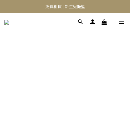
⭐️異膚救星 10天體驗活動⭐️
免費租賃 | 新生兒提籃
⭐️異膚救星 10天體驗活動⭐️