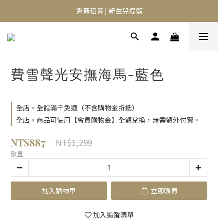
⭐️異膚救星 10天體驗活動⭐️
免費租賃 | 新生兒提籃
⭐️異膚救星 10天體驗活動⭐️
費雪聲光安撫海馬-藍色
全店，全館滿千免運（不含購物金折抵）
全店，商品可使用【會員購物金】全額兌換，無需額外付費。
NT$887
NT$1,299
數量
加入購物車
立即購買
加入追蹤清單