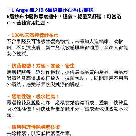
｜L'Ange 棉之境 6層純棉紗布浴巾/蓋毯｜
6層紗布巾層數厚度適中，透氣、輕量又舒適！可當浴
巾、蓋毯實用性高。
．100%天然純棉紗布巾
不含甲醛及可遷移性螢光物質，未添加人造纖維、柔軟
劑，不刺激皮膚，新生兒或敏感肌膚都適用，全家人都能
安心擦拭。
．抗菌包裝！方便、安全、衛生
層層把關每一道製作過程，提供最高品質的產品。商品經
過清洗及高溫烘乾再放入「抗菌包裝」，即開即用不用另
外清洗，感受最天然與純淨的觸感！
．透氣性強，吸水性高！
嚴選棉花及脫脂程序，縱橫交錯編織而成，透氣、快乾且
吸水性極佳！可快速帶走多餘水分，當成蓋毯也透氣不悶
熱。
．採用物理性除棉絮技術
去除棉絮，以降低棉絮產生率。