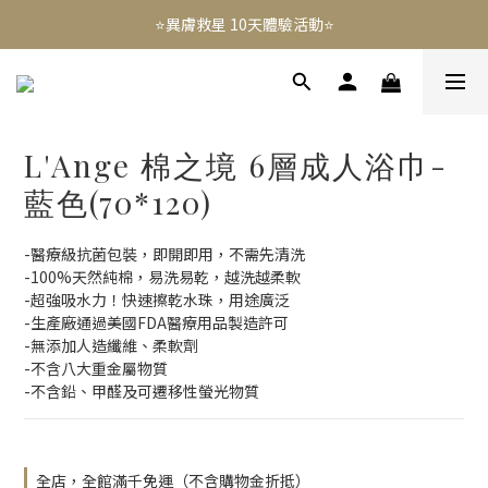
⭐️異膚救星 10天體驗活動⭐️
⭐️異膚救星 10天體驗活動⭐️
註冊禮｜新會員領免運券(首次) 滿千免運費
免費租賃 | 新生兒提籃
L'Ange 棉之境 6層成人浴巾-
⭐️異膚救星 10天體驗活動⭐️
藍色(70*120)
-醫療級抗菌包裝，即開即用，不需先清洗
-100%天然純棉，易洗易乾，越洗越柔軟
-超強吸水力！快速擦乾水珠，用途廣泛
-生產廠通過美國FDA醫療用品製造許可
-無添加人造纖維、柔軟劑
-不含八大重金屬物質
-不含鉛、甲醛及可遷移性螢光物質
全店，全館滿千免運（不含購物金折抵）