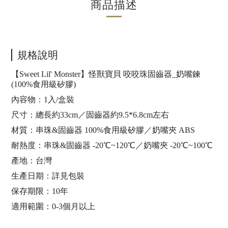
商品描述
規格說明
【Sweet Lil' Monster】怪獸寶貝 咬咬珠固齒器_奶嘴鍊
(100%食用級矽膠)
內容物：1入/盒裝
尺寸：總長約33cm／固齒器約9.5*6.8cm左右
材質：串珠&固齒器 100%食用級矽膠／奶嘴夾 ABS
耐熱度：串珠&固齒器 -20℃~120℃／奶嘴夾 -20℃~100℃
產地：台灣
生產日期：詳見包裝
保存期限：10年
適用範圍：0-3個月以上