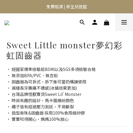
⭐️異膚救星 10天體驗活動⭐️
免費租賃 | 新生兒提籃
⭐️異膚救星 10天體驗活動⭐️
Sweet Little monster夢幻彩
虹固齒器
・ 經國家標準檢驗局BSMI以及SGS多項檢驗合格
・ 無添加BPA/PVC、無含鉛
・ 固齒器為可拆式，拆下後可當奶嘴鍊使用
・ 減緩長牙脹痛不適感(冰鎮效果更加)
・ 台灣品牌怪獸寶貝Sweet Lil' Monster
・ 時尚有趣的設計，馬卡龍繽紛顏色
・ 繩子皆有經過壓力測試，不易斷裂
・ 造型串珠&固齒器 採用100%食用級矽膠
・ 寶寶咬得開心，媽媽100%放心