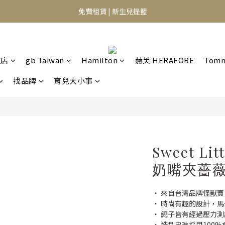
⭐️異膚救星 10天體驗活動⭐️
免費租賃 | 新生兒提籃
⭐️異膚救星 10天體驗活動⭐️
艦店
gb Taiwan
Hamilton
赫芙 HERAFORE
Tomm
找品牌
育兒大小事
Sweet Li
奶嘴夾薔
・ 來自台灣品牌怪獸寶貝Swe
・ 時尚有趣的設計，
・ 繩子皆有經過壓力
・ 造型串珠採用100