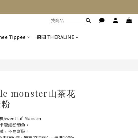
立即購買
ee Tippee
德國 THERALINE
ttle monster山茶花
薇粉
et Lil' Monster
馬卡龍繽紛顏色。
測試，不易斷裂。
%食用級矽膠，寶寶咬得開心，媽媽100%