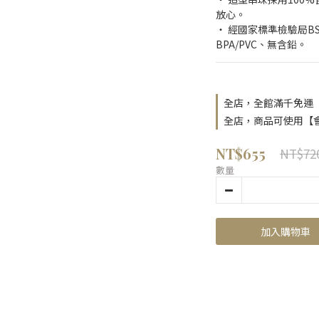
放心。
・ 經國家標準檢驗局B
BPA/PVC、無含鉛。
全店，全館滿千免運
全店，商品可使用【
NT$655
NT$72
數量
加入購物車