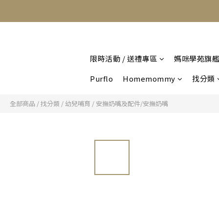
限時活動 / 送禮專區
媽咪學苑旗
Purflo
Homemommy
找分類
全部商品
/
找分類
/
幼兒哺育
/
安撫奶嘴及配件/安撫奶嘴