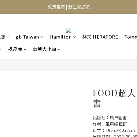
⭐️異膚救星 10天體驗活動⭐️
免費租賃 | 新生兒提籃
⭐️異膚救星 10天體驗活動⭐️
艦店
gb Taiwan
Hamilton
赫芙 HERAFORE
Tomm
找品牌
育兒大小事
FOOD超
書
出版社：風車圖書
作者：風車編輯群
尺寸：19.5x28.2x2cm
出版日期：2023-09-2