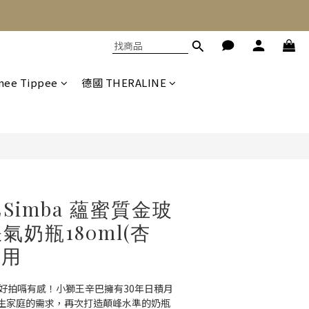
立即購買
ee Tippee
德國 THERALINE
Simba 蘊蜜質金玻
氣奶瓶180ml(杏
專用
%好拍嗝有感！小獅王辛巴擁有30年日積月
生家庭的需求，再次打造顛峰水準的奶瓶