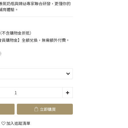
脹氣奶瓶與婦幼專家聯合研發，更懂你的
哺育體驗。
（不含購物金折抵）
會員購物金】全額兌換，無需額外付費。
0
立即購買
加入追蹤清單