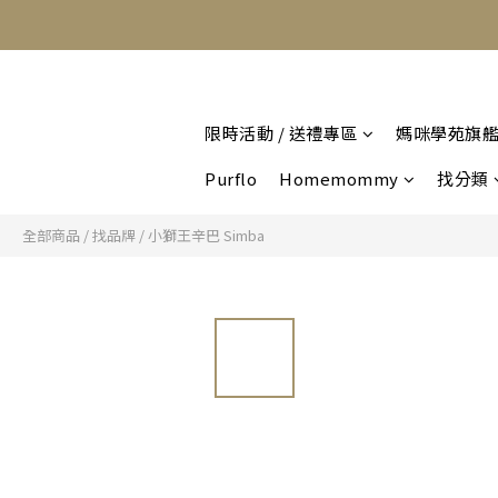
限時活動 / 送禮專區
媽咪學苑旗
Purflo
Homemommy
找分類
全部商品
/
找品牌
/
小獅王辛巴 Simba