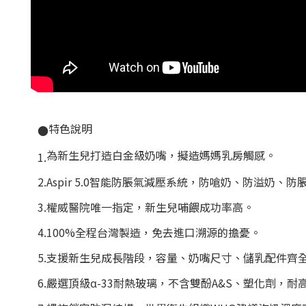
特色說明
●
為新生兒打造白金級奶嘴，擬造媽媽乳房觸感。
1.
2.Aspir 5.0智能防脹氣減壓系統，防嗆奶、防溢奶、防
3.權威醫院唯一指定，新生兒哺餵成功率高。
4.100%全程台灣製造，免去進口溯源的擔憂。
5.支援新生兒成長階段，容量、奶嘴尺寸、儲乳配件齊
6.嚴選頂級α-33耐熱玻璃，不含雙酚A&S、塑化劑，耐高溫