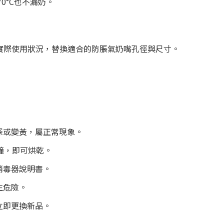
0°C也不漏奶。
實際使用狀況，替換適合的防脹氣奶嘴孔徑與尺寸。
深或變黃，屬正常現象。
鐘，即可烘乾。
消毒器說明書。
生危險。
立即更換新品。