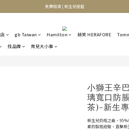
⭐️異膚救星 10天體驗活動⭐️
免費租賃 | 新生兒提籃
⭐️異膚救星 10天體驗活動⭐️
艦店
gb Taiwan
Hamilton
赫芙 HERAFORE
Tomm
找品牌
育兒大小事
小獅王辛巴
璃寬口防脹
茶)-新生
新生兒奶瓶之最，95
累的製瓶經驗，直擊新