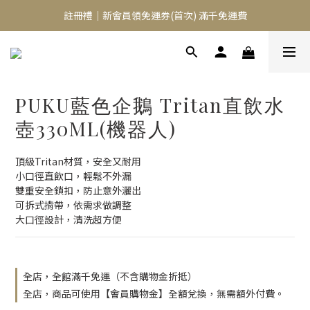
註冊禮｜新會員領免運券(首次) 滿千免運費
⭐️異膚救星 10天體驗活動⭐️
免費租賃 | 新生兒提籃
⭐️異膚救星 10天體驗活動⭐️
PUKU藍色企鵝 Tritan直飲水
壺330ML(機器人)
頂級Tritan材質，安全又耐用
小口徑直飲口，輕鬆不外漏
雙重安全鎖扣，防止意外灑出
可拆式揹帶，依需求做調整
大口徑設計，清洗超方便
全店，全館滿千免運（不含購物金折抵）
全店，商品可使用【會員購物金】全額兌換，無需額外付費。