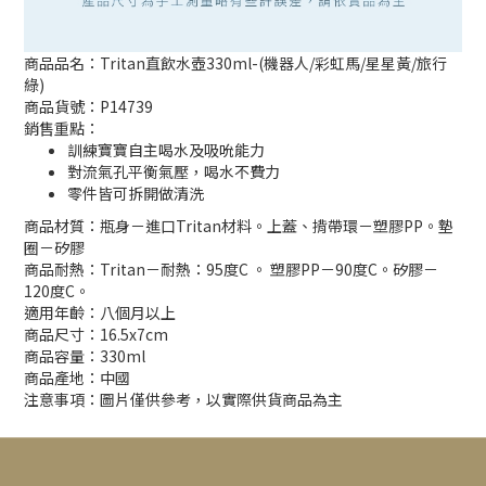
商品品名：Tritan直飲水壺330ml-(機器人/彩虹馬/星星黃/旅行
綠)
商品貨號：P14739
銷售重點：
訓練寶寶自主喝水及吸吮能力
對流氣孔平衡氣壓，喝水不費力
零件皆可拆開做清洗
商品材質：瓶身－進口Tritan材料。上蓋、揹帶環－塑膠PP。墊
圈－矽膠
商品耐熱：Tritan－耐熱：95度C 。 塑膠PP－90度C。矽膠－
120度C。
適用年齡：八個月以上
商品尺寸：16.5x7cm
商品容量：330ml
商品產地：中國
注意事項：圖片僅供參考，以實際供貨商品為主