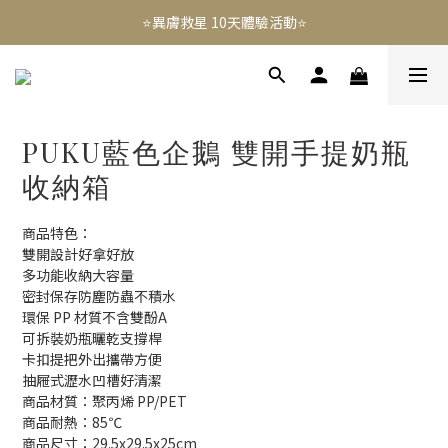
⭐️異膚救星 10天體驗活動⭐️
⭐️異膚救星 10天體驗活動⭐️
註冊禮｜新會員領免運券(首次) 滿千免運費
免費租賃 | 新生兒提籃
PUKU藍色企鵝 雙開手提奶瓶
⭐️異膚救星 10天體驗活動⭐️
收納箱
商品特色：
雙開設計好拿好放
多功能收納大容量
密封保存防塵防蟲不積水
環保 PP 材質不含雙酚A
可拆裝奶瓶曬乾支撐桿
卡扣提把外出攜帶方便
抽屜式瀝水凹槽好清潔
商品材質：聚丙烯 PP/PET
商品耐熱：85℃
商品尺寸：29.5x29.5x25cm