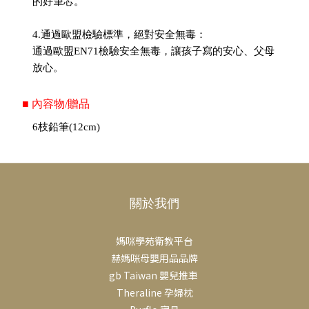
的好筆芯。
4.通過歐盟檢驗標準，絕對安全無毒：
通過歐盟EN71檢驗安全無毒，讓孩子寫的安心、父母
放心。
■ 內容物/贈品
6枝鉛筆(12cm)
關於我們
媽咪學苑衛教平台
赫媽咪母嬰用品品牌
gb Taiwan 嬰兒推車
Theraline 孕婦枕