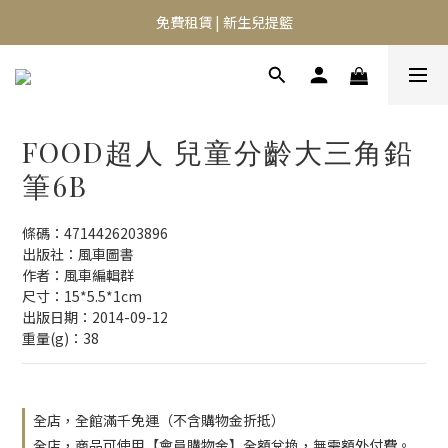
⭐️異膚救星 10天體驗活動⭐️
免費租賃 | 新生兒提籃
⭐️異膚救星 10天體驗活動⭐️
FOOD超人 兒童分齡大三角鉛
筆6B
條碼：4714426203896
出版社：風車圖書
作者：風車編輯群
尺寸：15*5.5*1cm
出版日期：2014-09-12
重量(g)：38
全店，全館滿千免運（不含購物金折抵）
全店，商品可使用【會員購物金】全額兌換，無需額外付費。