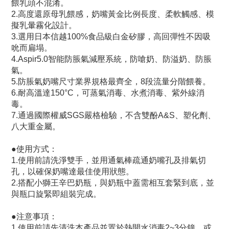
餵乳頭不混淆。
2.高度還原母乳餵感，奶嘴黃金比例長度、柔軟觸感、模
擬乳暈霧化設計。
3.選用日本信越100%食品級白金矽膠，高回彈性不因吸
吮而扁塌。
4.Aspir5.0智能防脹氣減壓系統，防嗆奶、防溢奶、防脹
氣。
5.防脹氣奶嘴尺寸業界規格最齊全，8段流量分階餵養。
6.耐高溫達150°C，可蒸氣消毒、水煮消毒、紫外線消
毒。
7.通過國際權威SGS嚴格檢驗，不含雙酚A&S、塑化劑、
八大重金屬。
●使用方式：
1.使用前請洗淨雙手，並用通氣棒疏通奶嘴孔及排氣切
孔，以確保奶嘴達最佳使用狀態。
2.搭配小獅王辛巴奶瓶，與奶瓶中蓋需相互套緊到底，並
與瓶口旋緊即組裝完成。
●注意事項：
1.使用前請先清洗本產品並置於熱開水消毒2~3分鐘，或