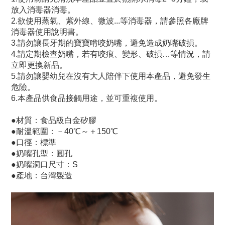
放入消毒器消毒。
2.欲使用蒸氣、紫外線、微波...等消毒器，請參照各廠牌
消毒器使用說明書。
3.請勿讓長牙期的寶寶啃咬奶嘴，避免造成奶嘴破損。
4.請定期檢查奶嘴，若有咬痕、變形、破損…等情況，請
立即更換新品。
5.請勿讓嬰幼兒在沒有大人陪伴下使用本產品，避免發生
危險。
6.本產品供食品接觸用途，並可重複使用。
●材質：食品級白金矽膠
●耐溫範圍：－40℃～＋150℃
●口徑：標準
●奶嘴孔型：圓孔
●奶嘴洞口尺寸：S
●產地：台灣製造