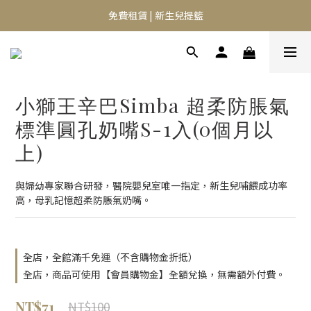
⭐️異膚救星 10天體驗活動⭐️
免費租賃 | 新生兒提籃
⭐️異膚救星 10天體驗活動⭐️
小獅王辛巴Simba 超柔防脹氣
標準圓孔奶嘴S-1入(0個月以
上)
與婦幼專家聯合研發，醫院嬰兒室唯一指定，新生兒哺餵成功率
高，母乳記憶超柔防脹氣奶嘴。
全店，全館滿千免運（不含購物金折抵）
全店，商品可使用【會員購物金】全額兌換，無需額外付費。
NT$71
NT$100