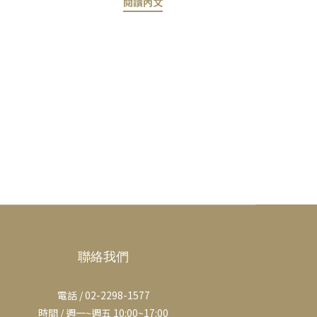
閱讀內文
寶寶的出
並安撫寶寶；而約有三分之二的父母，則
同，但父
會使用安撫奶嘴來幫助安撫煩躁或哭鬧的
寶寶可
寶寶。他們發現，安撫奶嘴能在非餵奶
 牙齦腫
時，滿足寶寶與生俱來的非營養性吸吮本
或其他物
能，帶來安全感與安定情緒的效果。 也
，寶寶的
有不少父母原本並不打算讓寶寶使用安撫
舒緩牙
奶嘴，但在寶寶出生後改變了想法。 這
 需要
是很正常的情況，請相信自己的直覺，不
，每個寶
必因他人的意見或評價而感到壓力或動
常從何時
搖。 為了協助您做出最適合自己與寶寶
右開始長
的選擇，以下將帶您了解何時適合開始使
相同。有
用安撫奶嘴、安撫奶嘴的優點與考量，以
寶寶會稍
及如何安全地讓寶寶使用安撫奶嘴。 使
是下門
用安撫奶嘴的好處安撫奶嘴能滿足寶寶在
能安撫
非餵奶時的自然吸吮需求，對許多寶寶來
聯絡我們
可以幫
說，在感到煩躁、需要安撫或準備入睡
帶給寶寶
時，吸吮安撫奶嘴能帶來良好的舒緩效
電話 / 02-2298-1577
牙齦疼
果。 此外，在較具壓力的情境下，例如
時間 / 週一~週五 10:00~17:00