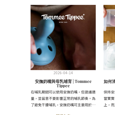
2026-04-14
安撫奶嘴與母乳哺育 | Tommee
如何清
Tippee
在哺乳期間可以使用安撫奶嘴，但建議適
保持安
量，並留意不要影響正常的哺乳節奏。為
當寶寶
了避免干擾哺乳，安撫奶嘴可主要用於幫
上，而
助寶寶入睡或短暫安撫，而非作為長時
積，導