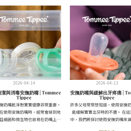
2026-04-14
2026-04-13
潔與消毒安撫奶嘴 | Tommee
安撫奶嘴與緩解出牙疼痛 | To
Tippee
Tippee
撫奶嘴乾淨對寶寶健康非常重要。
許多父母常常想知道，使用安撫
在使用安撫奶嘴時，經常會掉到地
能緩解寶寶出牙時的不適。 在這
且細菌和微生物也容易在奶嘴上累
中，我們將探討使用安撫奶嘴來
致寶寶感染。因此，即使奶嘴看起
疼痛的可能好處與潛在缺點，並