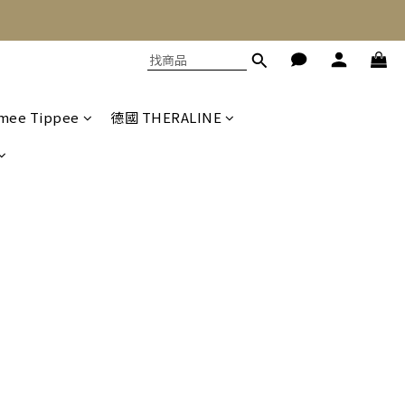
mee Tippee
德國 THERALINE