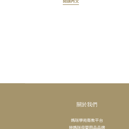
閱讀內文
間、持續的安撫方式。許多父母都會擔
來乾淨
心，安撫奶嘴是否會影響哺乳。事實上，
奶嘴
只要使用方式得當，安撫奶嘴並不一定會
撫。不
妨礙成功的母乳哺育。關鍵在於觀察寶寶
奶嘴可
的需求，並維持規律的餵奶習慣。當寶寶
潔非常
需要額外的安慰與安全感，安撫奶嘴正好
以下健
能在這個時刻派上用場。只要正確使用，
接觸地
安撫奶嘴可以安全地幫助寶寶安定情緒，
病菌，
不會影響乳量或哺乳規律。 本文將分享
或呼吸
一些實用的小建議，協助您在哺乳期間適
念珠菌
當使用安撫奶嘴，幫助您為自己與寶寶做
不乾
出最安心的選擇。 母乳哺育的好處了解
何保持
母乳哺育的優點，有助於您評估是否適合
使用前
自己的家庭。對寶寶而言，母乳提供完整
盡量減
且均衡的營養，有助於提升免疫力，並支
關於我們
菌，但
持健康成長與發育。對父母而言，母乳哺
清洗：
育既方便又經濟，同時也有助於降低產後
沖洗
媽咪學苑衛教平台
情緒低落的風險，並加深與寶寶之間的親
分。4
赫媽咪母嬰用品品牌