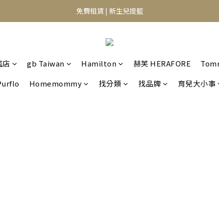
⭐️異膚救星 10天體驗活動⭐️
⭐️異膚救星 10天體驗活動⭐️
註冊禮｜新會員領免運券(首次) 滿千免運費
免費租賃 | 新生兒提籃
艦店
gb Taiwan
Hamilton
赫芙 HERAFORE
Tom
⭐️異膚救星 10天體驗活動⭐️
Purflo
Homemommy
找分類
找品牌
育兒大小事