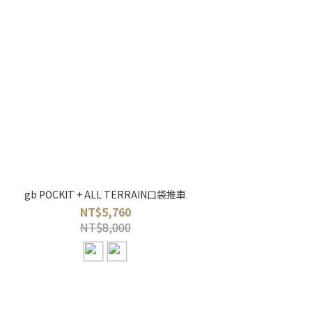
gb POCKIT + ALL TERRAIN口袋推車
NT$5,760
NT$8,000