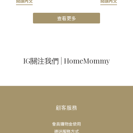
閱讀內文
閱讀內文
，也需要定期清洗與消毒，以保持
其他可以嘗試的舒緩方式。觀察
安全衛生，隨時為寶寶提供舒適安
牙症狀每個寶寶出牙的狀況都不
查看更多
乾淨奶嘴的相關風險不乾淨的安撫
母可以留意一些常見的跡象：● 
能會讓寶寶生病，因此保持奶嘴清
能比平時更容易煩躁或哭鬧。 ●
重要。未妥善清潔的奶嘴可能增加
脹時，寶寶可能會咬玩具、手指
康風險：1. 細菌與病毒感染：奶嘴
品來探索口腔。 ● 出牙過程中
板、桌面或其他孩子口中可能沾染
唾液分泌量通常會增加，有助於
導致感冒、流感、腹瀉，甚至耳部
齦，因此流口水的情況也會增多。
IG關注我們 | HomeMommy
道感染。2. 鵝口瘡：鵝口瘡由白色
注意的是，以上只是常見的跡象
引起，是口腔和咽喉的真菌感染。
寶的情況可能有所不同。出牙通
淨的奶嘴可能導致鵝口瘡傳播。 如
開始？寶寶一般在大約六個月左
奶嘴清潔與衛生1. 首次使用及每次
牙，但每個寶寶的時間都不完全
，都應清洗與消毒奶嘴。2. 目標是
些寶寶可能會更早長牙，也有些
少細菌接觸，雖然無法完全消除細
晚才出牙。通常，最先長出的會
可大幅降低風險。3. 使用溫肥皂水
顧客服務
牙，接著才是上門牙。 安撫奶嘴
用溫肥皂水徹底清洗奶嘴，以清水
出牙期的寶寶嗎?是的，安撫奶嘴
乾淨。擠壓奶嘴，排出內部殘留水
助安撫寶寶出牙時的不適，也能
會員購物金使用
. 用沸水消毒： 將奶嘴放入小鍋沸
安慰。 吸吮安撫奶嘴可以緩解
運送服務方式